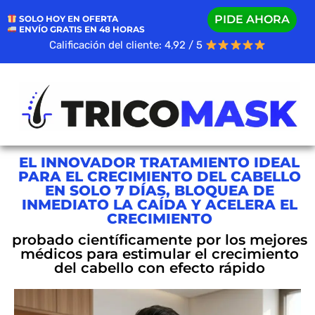
PIDE AHORA
SOLO HOY EN OFERTA
ENVÍO GRATIS EN 48 HORAS
Calificación del cliente: 4,92 / 5
EL INNOVADOR TRATAMIENTO IDEAL
PARA EL CRECIMIENTO DEL CABELLO
EN SOLO 7 DÍAS, BLOQUEA DE
INMEDIATO LA CAÍDA Y ACELERA EL
CRECIMIENTO
probado científicamente por los mejores
médicos para estimular el crecimiento
del cabello con efecto rápido