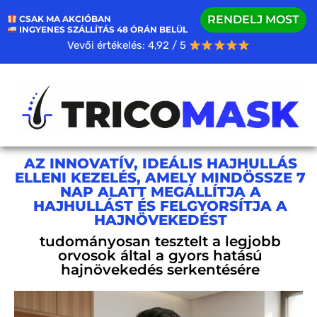
RENDELJ MOST
CSAK MA AKCIÓBAN
INGYENES SZÁLLÍTÁS 48 ÓRÁN BELÜL
Vevői értékelés: 4,92 / 5
AZ INNOVATÍV, IDEÁLIS HAJHULLÁS
ELLENI KEZELÉS, AMELY MINDÖSSZE 7
NAP ALATT MEGÁLLÍTJA A
HAJHULLÁST ÉS FELGYORSÍTJA A
HAJNÖVEKEDÉST
tudományosan tesztelt a legjobb
orvosok által a gyors hatású
hajnövekedés serkentésére