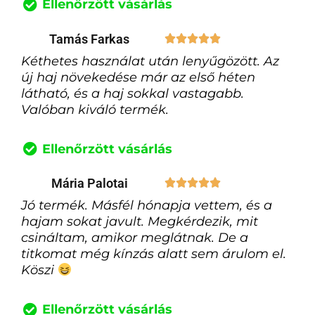
Ellenőrzött vásárlás
Tamás Farkas





Kéthetes használat után lenyűgözött. Az
új haj növekedése már az első héten
látható, és a haj sokkal vastagabb.
Valóban kiváló termék.
Ellenőrzött vásárlás
Mária Palotai





Jó termék. Másfél hónapja vettem, és a
hajam sokat javult. Megkérdezik, mit
csináltam, amikor meglátnak. De a
titkomat még kínzás alatt sem árulom el.
Köszi
Ellenőrzött vásárlás