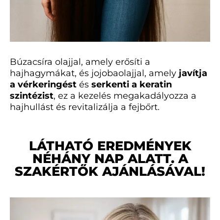
Búzacsíra olajjal, amely erősíti a
hajhagymákat, és jojobaolajjal, amely
javítja
a vérkeringést
és
serkenti a keratin
szintézist
, ez a kezelés megakadályozza a
hajhullást és revitalizálja a fejbőrt.
LÁTHATÓ EREDMÉNYEK
NÉHÁNY NAP ALATT. A
SZAKÉRTŐK AJÁNLÁSÁVAL!