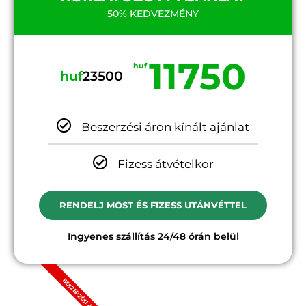
50% KEDVEZMÉNY
11750
huf
huf
23500
Beszerzési áron kínált ajánlat
Fizess átvételkor
RENDELJ MOST ÉS FIZESS UTÁNVÉTTEL
Ingyenes szállítás 24/48 órán belül
BESZERZÉSI ÁRON