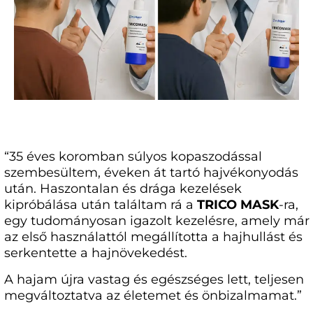
“35 éves koromban súlyos kopaszodással
szembesültem, éveken át tartó hajvékonyodás
után. Haszontalan és drága kezelések
kipróbálása után találtam rá a
TRICO MASK
-ra,
egy tudományosan igazolt kezelésre, amely már
az első használattól megállította a hajhullást és
serkentette a hajnövekedést.
A hajam újra vastag és egészséges lett, teljesen
megváltoztatva az életemet és önbizalmamat.”