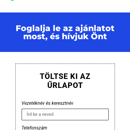
Foglalja le az ajánlatot
most, és hívjuk Önt
TÖLTSE KI AZ
ŰRLAPOT
Vezetéknév és keresztnév
Telefonszám