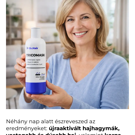
Néhány nap alatt észreveszed az
eredményeket:
újraaktivált hajhagymák,