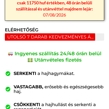
csak 11750 huf értékben, 48 órán belüli
szállítással és utánvéttel majdnem lejár:
07/08/2026
ELÉRHETŐSÉG
UTOLSÓ 7 DARAB KEDVEZMÉNYES ÁRON
Ingyenes szállítás 24/48 órán belül
Utánvételes fizetés
SERKENTI
a hajhagymákat.
VASTAGABB,
erősebb és egészségesebb
haj.
CSÖKKENTI
a hajhullást és serkenti a