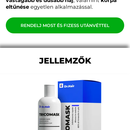
vastagabb és dúsabb haj
, valamint
korpa
eltűnése
egyetlen alkalmazással.
RENDELJ MOST ÉS FIZESS UTÁNVÉTTEL
JELLEMZŐK