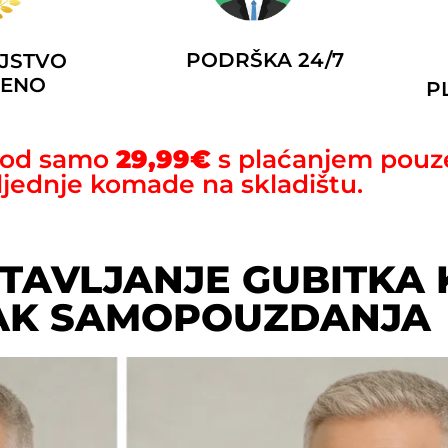
PODRŠKA 24/7
JSTVO
ČENO
P
e od samo
29,99
€
s plaćanjem pouz
ljednje komade na skladištu.
TAVLJANJE GUBITKA 
AK SAMOPOUZDANJA