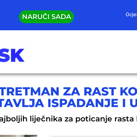
Ocje
NARUČI SADA
 TRETMAN ZA RAST K
AVLJA ISPADANJE I 
boljih liječnika za poticanje rast