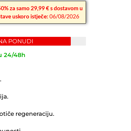
0% za samo 29,99 € s dostavom u
stave uskoro istječe:
06/08/2026
NA PONUDI
u 24/48h
.
ija.
otiče regeneraciju.