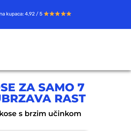
na kupaca: 4,92 / 5
OSE ZA SAMO 7
UBRZAVA RAST
a kose s brzim učinkom