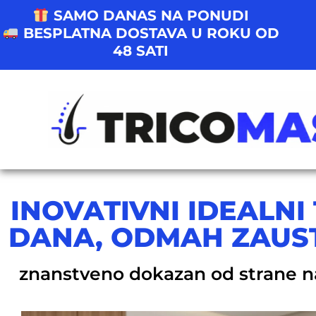
SAMO DANAS NA PONUDI
BESPLATNA DOSTAVA U ROKU OD
48 SATI
INOVATIVNI IDEALNI
DANA, ODMAH ZAUST
znanstveno dokazan od strane naj