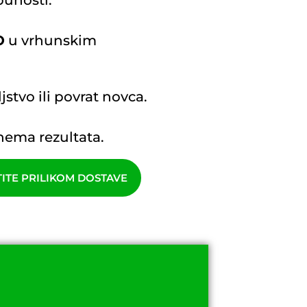
unosti.
O
u vrhunskim
stvo ili povrat novca.
ema rezultata.
TITE PRILIKOM DOSTAVE