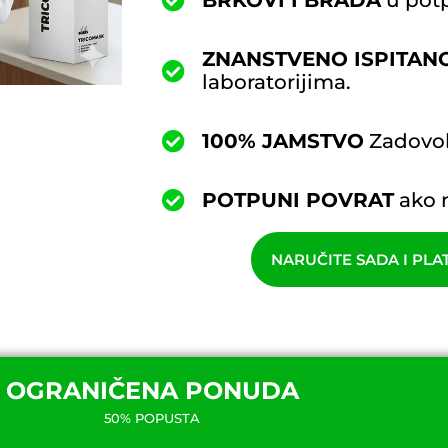
BRKOVI I BRADA
u potp
ZNANSTVENO ISPITAN
laboratorijima.
100% JAMSTVO
Zadovolj
POTPUNI POVRAT
ako n
NARUČITE SADA I PLA
OGRANIČENA PONUDA
50% POPUSTA