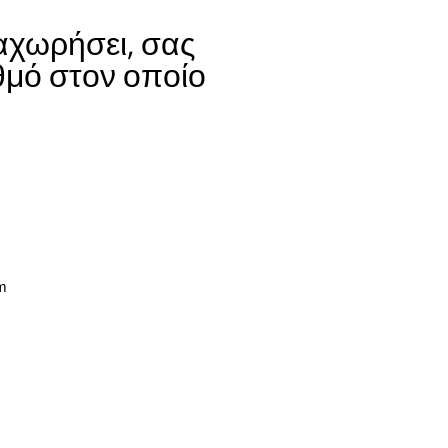
αχωρήσει, σας
θμό στον οποίο
m