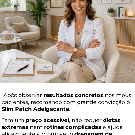
“Após observar
resultados concretos
nos meus
pacientes, recomendo com grande convicção o
Slim
Patch Adelgaçante
.
Tem um
preço acessível
, não requer
dietas
extremas
nem
rotinas complicadas
e ajuda
eficazmente a promover o
drenagem de