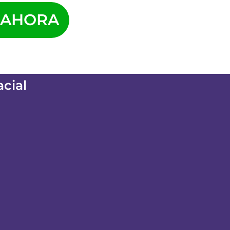
 AHORA
cial