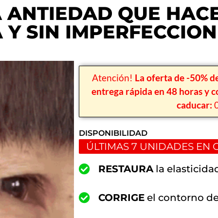
 ANTIEDAD QUE HACE
 Y SIN IMPERFECCIO
Atención!
La oferta de -50% d
entrega rápida en 48 horas y c
caducar:
0
DISPONIBILIDAD
ÚLTIMAS 7 UNIDADES EN 
RESTAURA
la elasticidad
CORRIGE
el contorno de