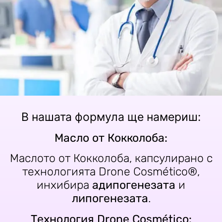
В нашата формула ще намериш:
Масло от Кокколоба:
Маслото от Кокколоба, капсулирано с
технологията Drone Cosmético®,
инхибира
адипогенезата
и
липогенезата
.
Технология Drone Cosmético: