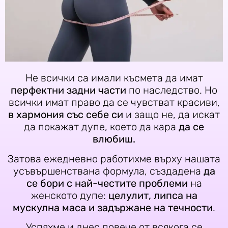
Не всички са имали късмета да имат
перфектни задни части
по наследство. Но
всички имат право да се чувстват красиви,
в хармония със себе си
и защо не, да искат
да покажат дупе, което да кара
да се
влюбиш.
Затова ежедневно работихме върху нашата
усъвършенствана формула, създадена
да
се бори с най-честите проблеми
на
женското дупе:
целулит, липса на
мускулна маса и задържане на течности
.
Успяхме и днес повече от всякога се