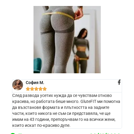
София М.





След развода усетих нужда да се чувствам отново
красива, но работата беше много. GluteFIT ми помогна
да възстановя формата и плътността на задните
части, които никога не съм си представяла, че ще
имам на 43 години, препоръчвам го на всички жени,
които искат по-красиво дупе.