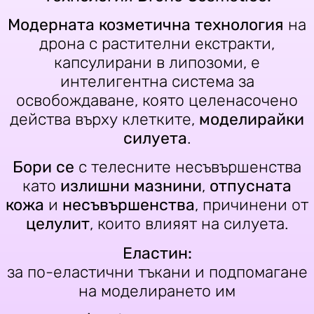
Модерната козметична технология
на
дрона с растителни екстракти,
капсулирани в липозоми, е
интелигентна система за
освобождаване, която целенасочено
действа върху клетките,
моделирайки
силуета
.
Бори се
с телесните несъвършенства
като
излишни мазнини
,
отпусната
кожа
и
несъвършенства
, причинени от
целулит
, които влияят на силуета.
Еластин:
за по-еластични тъкани и подпомагане
на моделирането им