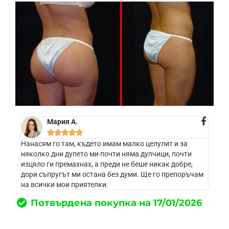
Мария А.





Нанасям го там, където имам малко целулит и за
няколко дни дупето ми почти няма дупчици, почти
изцяло ги премахнах, а преди не беше никак добре,
дори съпругът ми остана без думи. Ще го препоръчам
на всички мои приятелки.
Потвърдена покупка на 17/01/2026