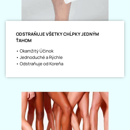
ODSTRAŇUJE VŠETKY CHĹPKY JEDNÝM
ŤAHOM
• Okamžitý Účinok
• Jednoduché a Rýchle
• Odstraňuje od Koreňa