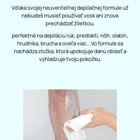
Vďaka svojej neuveriteľnej depilačnej formule už
nebudeš musieť používať vosk ani znova
prechádzať žiletkou.
perfektné na depiláciu rúk, predlaktí, nôh, slabín,
hrudníka, brucha a oveľa viac… Vo formule sa
nachádza zložka, ktorá upokojuje danú oblasť a
vyhladzuje tvoju pokožku.