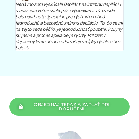
Nedávno som vyskúšala DepilAct na Intímnu depiláciu
a bola som veľmi spokojná s výsledkami. Táto sada
bola navrhnutá špeciálne pre tých, ktorí chcú
jednoduchú a bezpečnú intímnu depiláciu. To, čo sa mi
na tejto sade páčilo, je jednoduchosť použitia. Pokyny
sú jasné a proces aplikácie je rýchly. Priložený
depilačný krém účinne odstraňuje chĺpky rýchlo a bez
bolesti.
OBJEDNAJ TERAZ A ZAPLAŤ PRI
DORUČENÍ