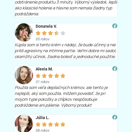
odstránenie produktu 3 minúty. Výborný výsledok, lepší
ako klasické holenie a hlavne som nemala žiadny typ
podráždenia.
Donatela V.





35 rokov
Kúpila som si tento krém v nádeji, že bude účinný a nie
príliš agresívny na intímne partie. Veľmi dobre mi sadol,
okamžitý účinok, žiadna bolesť a jednoduché použitie.
Alexia M.





31 rokov
Použila som veľa depilačných krémov, ale tento je
najlepší, aký som použila, môžem povedať, že pri
mojom type pokožky a chĺpkov nespôsobuje
podráždenie ani pálenie. Výborný produkt
Júlia L.





38 rokov