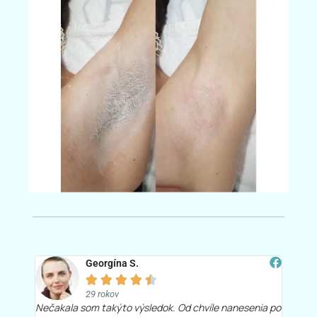
Georgína S.





29 rokov
Nečakala som takýto výsledok. Od chvíle nanesenia po