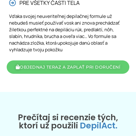
PRE VŠETKY ČASTI TELA
Vďaka svojej neuveriteľnej depilačnej formule už
nebudeš musieť používať vosk ani znova prechádzať
žiletkou.perfektné na depiláciu rúk, predlaktí, nôh,
slabín, hrudníka, brucha a oveľa viac… Vo formule sa
nachádza zložka, ktorá upokojuje danú oblasť a
vyhladzuje tvoju pokožku
OBJEDNAJ TERAZ A ZAPLAŤ PRI DORUČENÍ
Prečítaj si recenzie tých,
ktorí už použili
DepilAct.