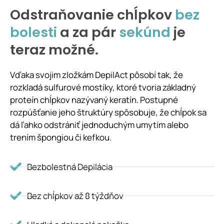
Odstraňovanie chĺpkov
bez
bolesti
a za pár
sekúnd
je
teraz možné.
Vďaka svojim zložkám DepilAct pôsobí tak, že
rozkladá sulfurové mostíky, ktoré tvoria základný
proteín chĺpkov nazývaný keratín. Postupné
rozpúšťanie jeho štruktúry spôsobuje, že chĺpok sa
dá ľahko odstrániť jednoduchým umytím alebo
trením špongiou či kefkou.
Bezbolestná Depilácia
Bez chĺpkov až 8 týždňov