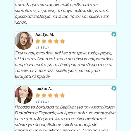
αποτελεσματική και όχι πολύ επιθετική στις
ευαίσθητες περιοχές. Τα πήγα πολύ καλά με αυτή,
άμεσο αποτέλεσμα, κανένας πόνος και εύκολη στη
χρήση.
Αλεξία Μ.





31 ετών
Έχω χρησιμοποιήσει πολλές αποτριχωτικές κρέμες,
αλλά αυτή είναι η καλύτερη που έχω χρησιμοποιήσει,
μπορώ να πω ότι με τον δικό μου τύπο δέρματος και
τριχών, δεν προκαλεί ερεθισμούς και κάψιμο.
Εξαιρετικό προϊόν
Ιουλία Λ.





38 ετών
Πρόσφατα δοκίμασα το DepilAct για την Αποτρίχωση
Ευαίσθητης Περιοχής και έμεινα πολύ ικανοποιημένη
με τα αποτελέσματα. Αυτό το κιτ έχει σχεδιαστεί
ειδικά για όσους θέλουν εύκολη και ασφαλή
αποτρίχωση ευαίσθητης περιοχής. Αυτό που μου