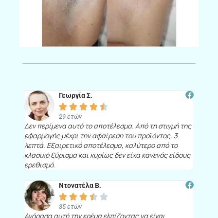
Γεωργία Σ.





29 ετών
Δεν περίμενα αυτό το αποτέλεσμα. Από τη στιγμή της
εφαρμογής μέχρι την αφαίρεση του προϊόντος, 3
λεπτά. Εξαιρετικό αποτέλεσμα, καλύτερο από το
κλασικό ξύρισμα και κυρίως δεν είχα κανενός είδους
ερεθισμό.
Ντονατέλα Β.





35 ετών
Αγόρασα αυτή την κρέμα ελπίζοντας να είναι