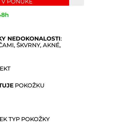
 V PONUKE
48h
KY NEDOKONALOSTI
:
AMI, ŠKVRNY, AKNÉ,
EKT
TUJE
POKOŽKU
EK TYP POKOŽKY