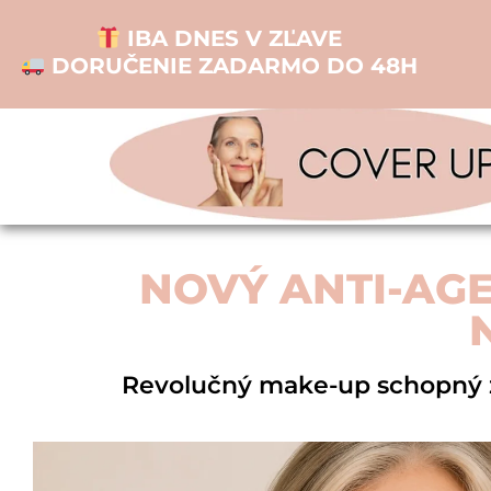
IBA DNES V ZĽAVE
DORUČENIE ZADARMO DO 48H
NOVÝ ANTI-AG
Revolučný make-up schopný z