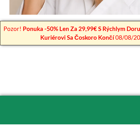
Pozor!
Ponuka -50% Len Za 29,99€ S Rýchlym Dor
Kuriérovi Sa Čoskoro Končí
08/08/2