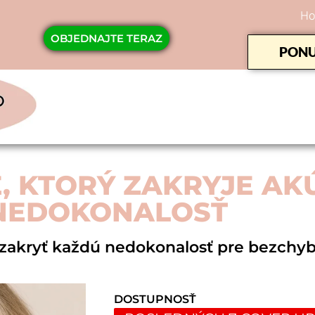
Ho
OBJEDNAJTE TERAZ
PONU
E, KTORÝ ZAKRYJE A
NEDOKONALOSŤ
akryť každú nedokonalosť pre bezchybn
DOSTUPNOSŤ