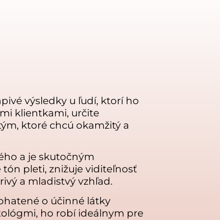
ivé výsledky u ľudí, ktorí ho
i klientkami, určite
m, ktoré chcú okamžitý a
ého a je skutočným
ón pleti, znižuje viditeľnosť
ivý a mladistvý vzhľad.
bohatené o účinné látky
ológmi, ho robí ideálnym pre