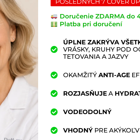
POSLEDNÝCH 7 COVER UP
Doručenie ZDARMA do 
Platba pri doručení
ÚPLNE ZAKRÝVA VŠET
VRÁSKY, KRUHY POD OČ
TETOVANIA A JAZVY
OKAMŽITÝ
ANTI-AGE
EF
ROZJASŇUJE
A
HYDRA
VODEODOLNÝ
VHODNÝ
PRE AKÝKOĽV