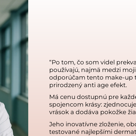
“Po tom, čo som videl prekvap
používajú, najmä medzi mojim
odporúčam tento make-up tý
prirodzený anti age efekt.
Má cenu dostupnú pre každ
spojencom krásy: zjednocuje t
vrások a dodáva pokožke žiar
Jeho inovatívne zloženie, o
testované najlepšími dermat