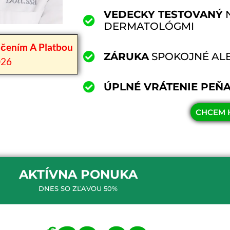
VEDECKY TESTOVANÝ
N
DERMATOLÓGMI
učením A Platbou
ZÁRUKA
SPOKOJNÉ ALE
026
ÚPLNÉ VRÁTENIE PEŇA
CHCEM 
AKTÍVNA PONUKA
DNES SO ZĽAVOU 50%