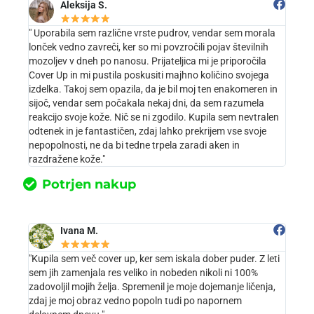
Aleksija S.
" Uporabila sem različne vrste pudrov, vendar sem morala
lonček vedno zavreči, ker so mi povzročili pojav številnih
mozoljev v dneh po nanosu. Prijateljica mi je priporočila
Cover Up in mi pustila poskusiti majhno količino svojega
izdelka. Takoj sem opazila, da je bil moj ten enakomeren in
sijoč, vendar sem počakala nekaj dni, da sem razumela
reakcijo svoje kože. Nič se ni zgodilo. Kupila sem nevtralen
odtenek in je fantastičen, zdaj lahko prekrijem vse svoje
nepopolnosti, ne da bi tedne trpela zaradi aken in
razdražene kože."
Potrjen nakup
Ivana M.
"Kupila sem več cover up, ker sem iskala dober puder. Z leti
sem jih zamenjala res veliko in nobeden nikoli ni 100%
zadovoljil mojih želja. Spremenil je moje dojemanje ličenja,
zdaj je moj obraz vedno popoln tudi po napornem