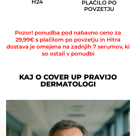
H24
PLAČILO PO
POVZETJU
Pozor! ponudba pod nabavno ceno za
29,99€ s plačilom po povzetju in Hitra
dostava je omejena na zadnjih 7 serumov, ki
so ostali v ponudbi
KAJ O COVER UP PRAVIJO
DERMATOLOGI