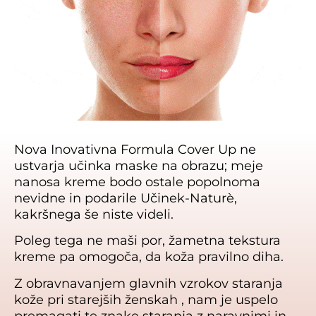
Nova Inovativna Formula Cover Up ne
ustvarja učinka maske na obrazu; meje
nanosa kreme bodo ostale popolnoma
nevidne in podarile Učinek-Naturè,
kakršnega še niste videli.
Poleg tega ne maši por, žametna tekstura
kreme pa omogoča, da koža pravilno diha.
Z obravnavanjem glavnih vzrokov staranja
kože pri starejših ženskah , nam je uspelo
premagati te znake staranja z naravnimi in