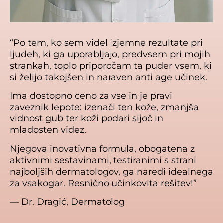
“Po tem, ko sem videl izjemne rezultate pri
ljudeh, ki ga uporabljajo, predvsem pri mojih
strankah, toplo priporočam ta puder vsem, ki
si želijo takojšen in naraven anti age učinek.
Ima dostopno ceno za vse in je pravi
zaveznik lepote: izenači ten kože, zmanjša
vidnost gub ter koži podari sijoč in
mladosten videz.
Njegova inovativna formula, obogatena z
aktivnimi sestavinami, testiranimi s strani
najboljših dermatologov, ga naredi idealnega
za vsakogar. Resnično učinkovita rešitev!”
— Dr. Dragić, Dermatolog