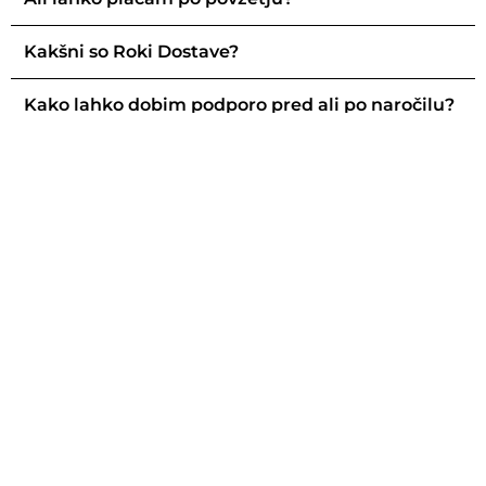
Kakšni so Roki Dostave?
Kako lahko dobim podporo pred ali po naročilu?
Ali so moji podatki varni?
365 Daily Offers
CONTACTS
LINK
info@365dailyoffers.com
Privacy Policy
Cookie Policy
FAQ
Term And Conditions
Disclaimer