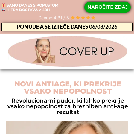
SAMO DANES S POPUSTOM
NAROČITE ZDAJ
HITRA DOSTAVA V 48H
Ocena: 4,81 / 5
PONUDBA SE IZTEČE DANES
06/08/2026
NOVI ANTIAGE, KI PREKRIJE
VSAKO NEPOPOLNOST
Revolucionarni puder, ki lahko prekrije
vsako nepopolnost za brezhiben anti-age
rezultat