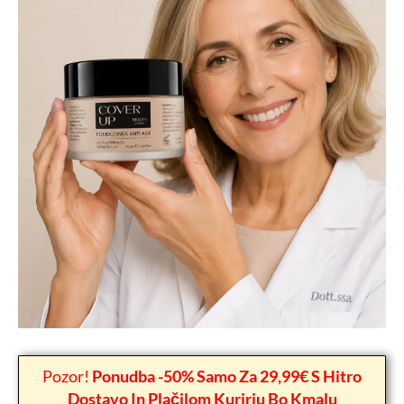
Pozor!
Ponudba -50% Samo Za 29,99€ S Hitro
Dostavo In Plačilom Kurirju Bo Kmalu