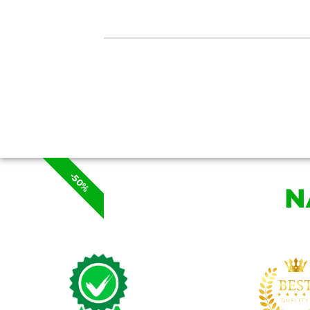
-50%
N