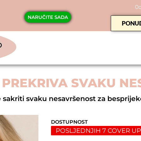
Oc
NARUČITE SADA
PONUD
I PREKRIVA SVAKU N
sakriti svaku nesavršenost za besprijek
DOSTUPNOST
POSLJEDNJIH 7 COVER U