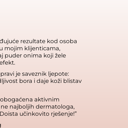
đujuće rezultate kod osoba
u mojim klijenticama,
 puder onima koji žele
efekt.
ravi je saveznik ljepote:
ivost bora i daje koži blistav
, obogaćena aktivnim
ane najboljih dermatologa,
Doista učinkovito rješenje!”
g