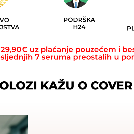
PODRŠKA
TVO
H24
JSTVA
P
d 29,90€ uz plaćanje pouzećem i be
sljednjih 7 seruma preostalih u po
OLOZI KAŽU O COVER