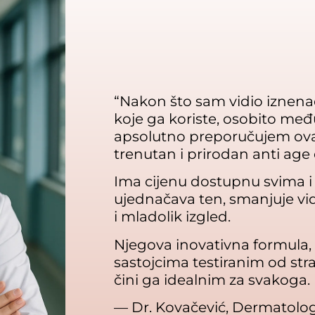
“Nakon što sam vidio iznena
koje ga koriste, osobito međ
apsolutno preporučujem ovaj
trenutan i prirodan anti age 
Ima cijenu dostupnu svima i p
ujednačava ten, smanjuje vidlj
i mladolik izgled.
Njegova inovativna formula
sastojcima testiranim od str
čini ga idealnim za svakoga. 
— Dr. Kovačević, Dermatolo