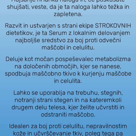
shujšati, veste, da je ta naloga lahko težka in
zapletena.
Razvit in ustvarjen s strani ekipe STROKOVNIH
dietetikov, je ta Serum z lokalnim delovanjem
najboljše sredstvo za boj proti odvečni
maščobi in celulitu.
Deluje kot močan pospeševalec metabolizma
na določenih območjih, kjer se nanese,
spodbuja maščobno tkivo k kurjenju maščobe
in celulita.
Lahko se uporablja na trebuhu, stegnih,
notranji strani stegen in na kateremkoli
drugem delu telesa, kjer želite učvrstiti in
odstraniti maščobo.
Idealen za boj proti celulitu, nepravilnostim
kože in učvrščevanje tkiv, poleg tega pa