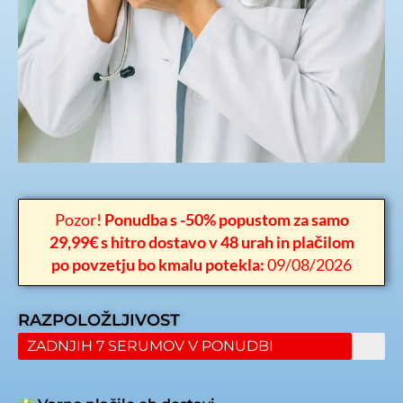
Pozor!
Ponudba s -50% popustom za samo
29,99€ s hitro dostavo v 48 urah in plačilom
po povzetju bo kmalu potekla:
09/08/2026
RAZPOLOŽLJIVOST
ZADNJIH 7 SERUMOV V PONUDBI