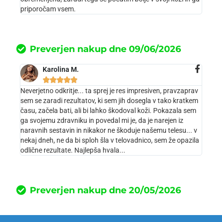
priporočam vsem.
Preverjen nakup dne 09/06/2026
Karolina M.





Neverjetno odkritje... ta sprej je res impresiven, pravzaprav
sem se zaradi rezultatov, ki sem jih dosegla v tako kratkem
času, začela bati, ali bi lahko škodoval koži. Pokazala sem
ga svojemu zdravniku in povedal mi je, da je narejen iz
naravnih sestavin in nikakor ne škoduje našemu telesu... v
nekaj dneh, ne da bi sploh šla v telovadnico, sem že opazila
odlične rezultate. Najlepša hvala...
Preverjen nakup dne 20/05/2026