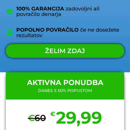
100% GARANCIJA
zadovoljni ali
povračilo denarja
POPOLNO POVRAČILO
če ne dosežete
rezultatov
ŽELIM ZDAJ
AKTIVNA PONUDBA
DANES S 50% POPUSTOM
29,99
€
€
60