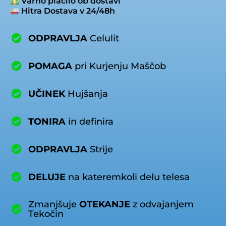
Varno plačilo ob dostavi
Hitra Dostava v 24/48h
ODPRAVLJA
Celulit
POMAGA
pri Kurjenju Maščob
UČINEK
Hujšanja
TONIRA
in definira
ODPRAVLJA
Strije
DELUJE
na kateremkoli delu telesa
Zmanjšuje
OTEKANJE
z odvajanjem
Tekočin