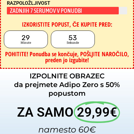
RAZPOLOŽLJIVOST
ZADNJIH 7 SERUMOV V PONUDBI
IZKORISTITE POPUST, ČE KUPITE PRED:
29
52
Minute
Sekunde
POHITITE! Ponudba se končuje, POŠLJITE NAROČILO,
preden jo izgubite!
IZPOLNITE OBRAZEC
da prejmete Adipo Zero s 50%
popustom
ZA SAMO
29,99€
namesto 60€