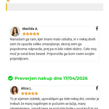
Matilda A.





Nanašam ga tam, kjer imam malo celulita, in v nekaj dneh
sem že opazila veliko zmanjšanje, skoraj sem ga
popolnoma odpravila, prej pa ni bilo videti dobro. Celo moj
mož je ostal brez besed. Priporočila ga bom vsem svojim
prijateljicam.
Preverjen nakup dne 17/04/2026
Alica L.





To je izjemen izdelek, uporabljam ga šele nekaj dni, vendar je
trebuh že manj napihnjen in počutim se lažja, manj
obremenjena, zaradi tega se počutim bolje v svoji koži in ga