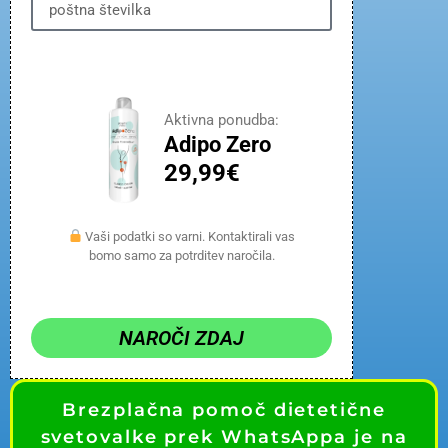
Aktivna ponudba:
Adipo Zero
29,99€
Vaši podatki so varni. Kontaktirali vas
bomo samo za potrditev naročila.
NAROČI ZDAJ
Brezplačna pomoč dietetične
svetovalke prek WhatsAppa je na