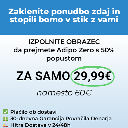
Zaklenite ponudbo zdaj in
stopili bomo v stik z vami
IZPOLNITE OBRAZEC
da prejmete Adipo Zero s 50%
popustom
ZA SAMO
29,99€
namesto 60€
Plačilo ob dostavi
30-dnevna Garancija Povračila Denarja
Hitra Dostava v 24/48h