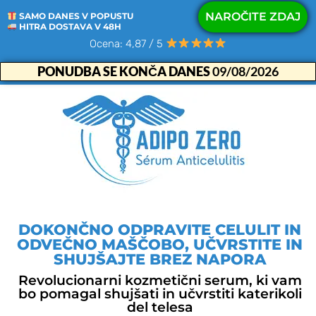
NAROČITE ZDAJ
SAMO DANES V POPUSTU
HITRA DOSTAVA V 48H
Ocena: 4,87 / 5
PONUDBA SE KONČA DANES
09/08/2026
DOKONČNO ODPRAVITE CELULIT IN
ODVEČNO MAŠČOBO, UČVRSTITE IN
SHUJŠAJTE BREZ NAPORA
Revolucionarni kozmetični serum, ki vam
bo pomagal shujšati in učvrstiti katerikoli
del telesa