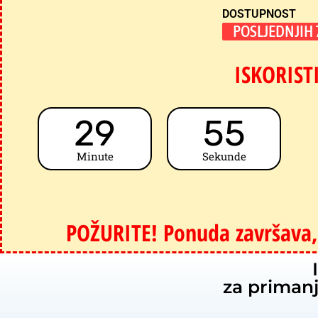
DOSTUPNOST
POSLJEDNJIH
ISKORIST
29
54
Minute
Sekunde
POŽURITE! Ponuda završava,
za priman