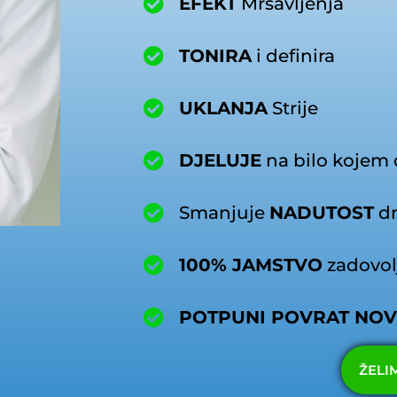
EFEKT
Mršavljenja
TONIRA
i definira
UKLANJA
Strije
DJELUJE
na bilo kojem d
Smanjuje
NADUTOST
dr
100% JAMSTVO
zadovolj
POTPUNI POVRAT NO
ŽELI