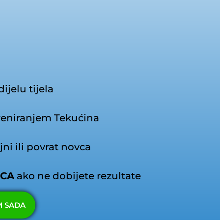
ijelu tijela
eniranjem Tekućina
ni ili povrat novca
VCA
ako ne dobijete rezultate
M SADA