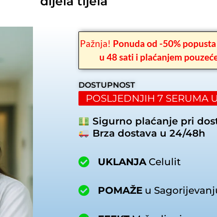
dijela tijela
Pažnja!
Ponuda od -50% popusta
u 48 sati i plaćanjem pouzeć
DOSTUPNOST
POSLJEDNJIH 7 SERUMA 
Sigurno plaćanje pri dos
Brza dostava u 24/48h
UKLANJA
Celulit
POMAŽE
u Sagorijevan