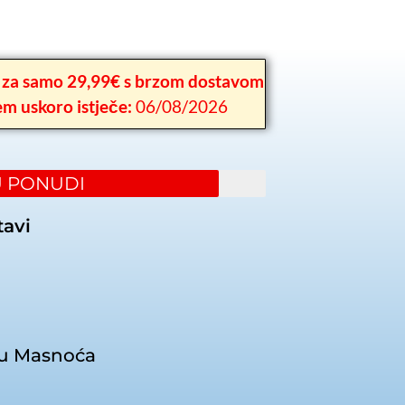
 za samo 29,99€ s brzom dostavom
em uskoro istječe:
06/08/2026
U PONUDI
tavi
ju Masnoća