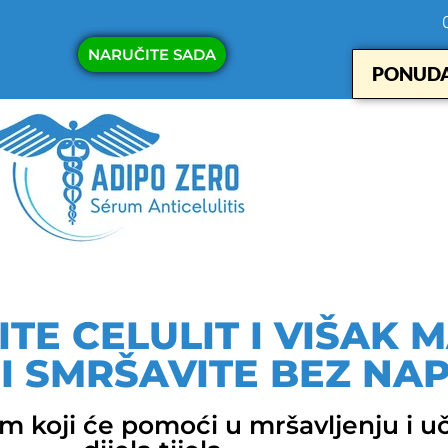
NARUČITE SADA
PONUDA
TE CELULIT I VIŠAK 
 I SMRŠAVITE BEZ NA
 koji će pomoći u mršavljenju i uč